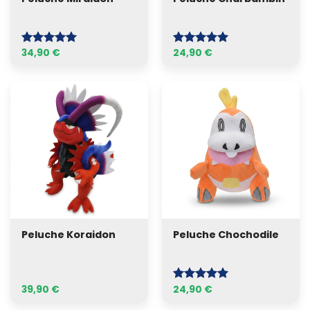
34,90
€
24,90
€
Note
5
sur
Note
5
sur
5
5
Peluche
Peluche
Koraidon
Chochodile
Peluche Koraidon
Peluche Chochodile
39,90
€
24,90
€
Note
5
sur
5