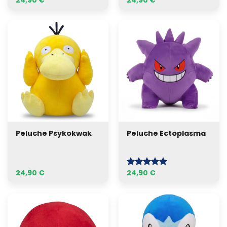
24,90
€
24,90
€
Note
5.00
Note
4.33
sur 5
sur 5
Peluche
Peluche
Psykokwak
Ectoplasma
Peluche Psykokwak
Peluche Ectoplasma
24,90
€
24,90
€
Note
5.00
sur 5
Peluche
Peluche
Poké
Tiplouf
Ball