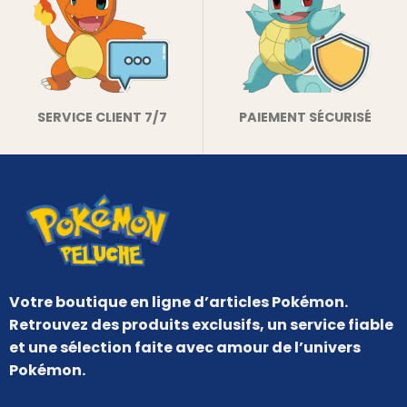
SERVICE CLIENT 7/7
PAIEMENT SÉCURISÉ
Votre boutique en ligne d’articles Pokémon.
Retrouvez des produits exclusifs, un service fiable
et une sélection faite avec amour de l’univers
Pokémon.