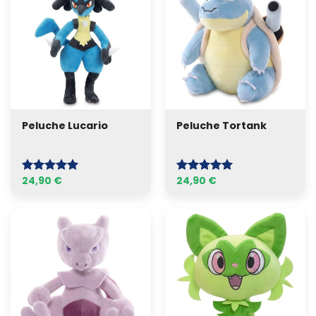
Peluche Lucario
Peluche Tortank
24,90
€
24,90
€
Note
5.00
Note
5
sur
sur 5
5
Peluche
Peluche
Mewtwo
Poussacha