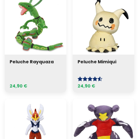
Rayquaza
Mimiqui
Peluche Rayquaza
Peluche Mimiqui
24,90
€
24,90
€
Note
4.50
sur 5
Peluche
Peluche
Pyrobut
Carchacrok