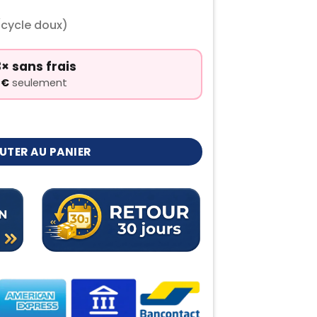
(cycle doux)
× sans frais
0
€
seulement
chacrok
UTER AU PANIER