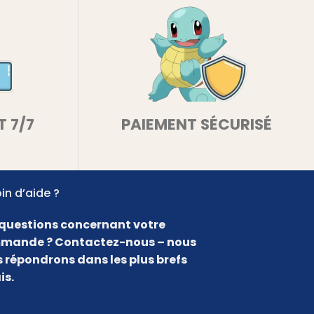
T 7/7
PAIEMENT SÉCURISÉ
in d’aide ?
questions concernant votre
mande ? Contactez-nous – nous
 répondrons dans les plus brefs
is.