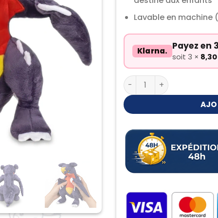
destiné aux enfants
Lavable en machine 
Payez en 3
Klarna.
soit 3 ×
8,3
quantité de Peluche Car
AJO