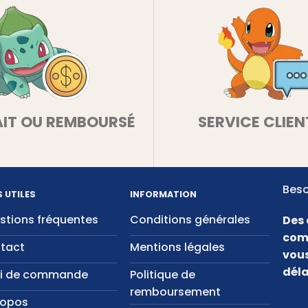
AIT OU REMBOURSÉ
SERVICE CLIEN
Beso
S UTILES
INFORMATION
stions fréquentes
Conditions générales
Des 
com
tact
Mentions légales
vous
déla
vi de commande
Politique de
remboursement
ropos