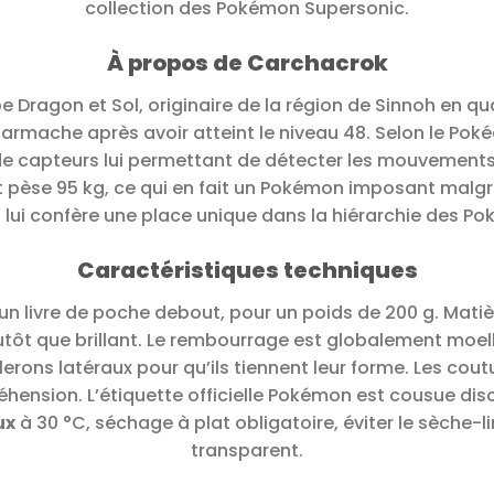
collection des Pokémon Supersonic.
À propos de Carchacrok
 Dragon et Sol, originaire de la région de Sinnoh en 
rmache après avoir atteint le niveau 48. Selon le Poké
nt de capteurs lui permettant de détecter les mouvements
t pèse 95 kg, ce qui en fait un Pokémon imposant malgr
 lui confère une place unique dans la hiérarchie des P
Caractéristiques techniques
’un livre de poche debout, pour un poids de 200 g. Matiè
tôt que brillant. Le rembourrage est globalement moel
lerons latéraux pour qu’ils tiennent leur forme. Les cou
réhension. L’étiquette officielle Pokémon est cousue dis
ux
à 30 °C, séchage à plat obligatoire, éviter le sèche-l
transparent.