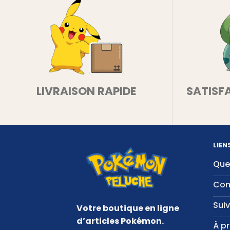
LIVRAISON RAPIDE
SATISF
LIEN
Que
Con
Sui
Votre boutique en ligne
d’articles Pokémon.
À p