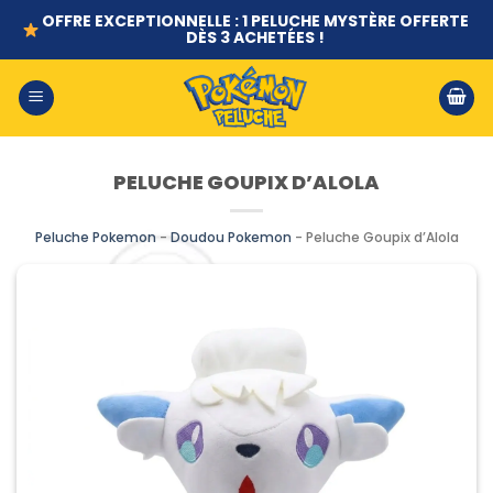
Passer
OFFRE EXCEPTIONNELLE : 1 PELUCHE MYSTÈRE OFFERTE
DÈS 3 ACHETÉES !
au
contenu
LIVRAISON GRATUITE DÈS 2 PELUCHES COMMANDÉES
PELUCHE GOUPIX D’ALOLA
Peluche Pokemon
-
Doudou Pokemon
-
Peluche Goupix d’Alola