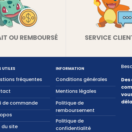
AIT OU REMBOURSÉ
SERVICE CLIEN
Beso
S UTILES
INFORMATION
stions fréquentes
Conditions générales
Des 
com
tact
Mentions légales
vous
déla
vi de commande
Politique de
remboursement
ropos
Politique de
 du site
confidentialité