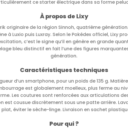
ticulièrement ce starter électrique dans sa forme pelu
À propos de Lixy
rik originaire de la région Sinnoh, quatrième générati
ne à Luxio puis Luxray. Selon le Pokédex officiel, Lixy pro
’excitation, c’est le signe qu’il en génère en grande qu
elage bleu distinctif en fait l’une des figures marquante
génération.
Caractéristiques techniques
ongueur d’un smartphone, pour un poids de 135 g. Matière
mbourrage est globalement moelleux, plus ferme au nivea
orme. Les coutures sont renforcées aux articulations de
mon est cousue discrètement sous une patte arrière. La
plat, éviter le sèche-linge. Livraison en sachet plastiq
Pour qui ?