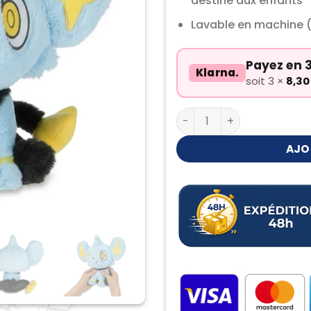
destiné aux enfants
Lavable en machine 
Payez en 3
Klarna.
soit 3 ×
8,3
quantité de Peluche Lixy
AJO