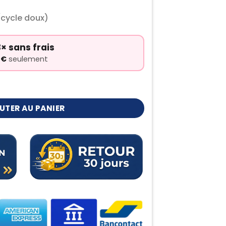
(cycle doux)
× sans frais
0
€
seulement
UTER AU PANIER