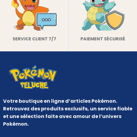
SERVICE CLIENT 7/7
PAIEMENT SÉCURISÉ
Votre boutique en ligne d’articles Pokémon.
Retrouvez des produits exclusifs, un service fiable
et une sélection faite avec amour de l’univers
Pokémon.