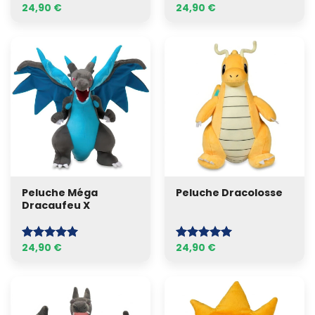
24,90
€
24,90
€
Note
4.5
sur 5
Peluche
Peluche
Méga
Dracolosse
Dracaufeu
X
Peluche Méga
Peluche Dracolosse
Dracaufeu X
24,90
€
24,90
€
Note
5.00
Note
5
sur
sur 5
5
Peluche
Peluche
Dracaufeu
Pikachu