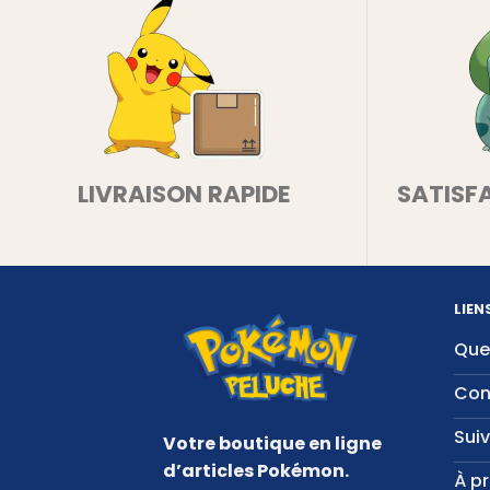
LIVRAISON RAPIDE
SATISF
LIEN
Que
Con
Sui
Votre boutique en ligne
d’articles Pokémon.
À p