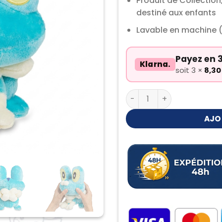
Produit de Collectio
destiné aux enfants
Lavable en machine 
Payez en 3
Klarna.
soit 3 ×
8,3
quantité de Peluche Gre
AJO