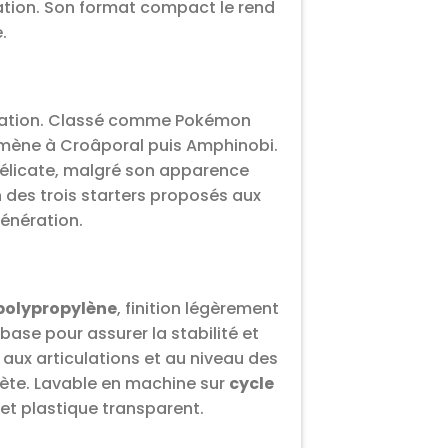
ration. Son format compact le rend
.
nération. Classé comme Pokémon
ui mène à Croâporal puis Amphinobi.
délicate, malgré son apparence
 des trois starters proposés aux
énération.
 polypropylène
, finition légèrement
ase pour assurer la stabilité et
aux articulations et au niveau des
crète. Lavable en machine sur
cycle
het plastique transparent.