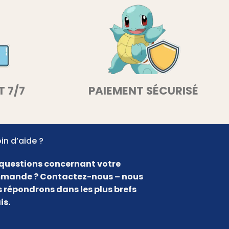
T 7/7
PAIEMENT SÉCURISÉ
in d’aide ?
questions concernant votre
mande ? Contactez-nous – nous
 répondrons dans les plus brefs
is.