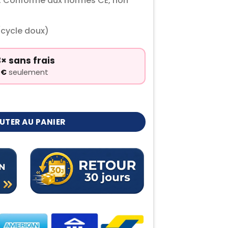
n, Conforme aux normes CE, non
(cycle doux)
× sans frais
0
€
seulement
nousse
UTER AU PANIER