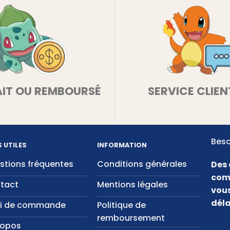
AIT OU REMBOURSÉ
SERVICE CLIEN
Beso
S UTILES
INFORMATION
stions fréquentes
Conditions générales
Des 
com
tact
Mentions légales
vous
déla
vi de commande
Politique de
remboursement
ropos