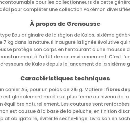
n incontournable pour les collectionneurs de cette géné
idéal pour compléter une collection Pokémon diversifiée
À propos de Grenousse
ype Eau originaire de la région de Kalos, sixième gé
e 7 kg dans la nature. Il inaugure la lignée évolutive q
enousse protège son corps en l’entourant d’une mousse 
onstamment à l’affût de son environnement. C’est l’un
dresseurs de Kalos depuis le lancement de la sixième g
Caractéristiques techniques
un cahier A5, pour un poids de 215 g. Matière :
fibres de
 est globalement moelleux, plus ferme au niveau de la b
 équilibre naturellement. Les coutures sont renforcées 
émon est cousue à la base de la peluche, en finition dis
lat obligatoire, éviter le sèche-linge. Livraison en sac