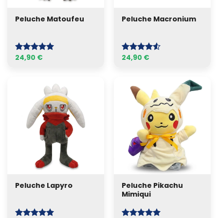
Peluche Matoufeu
Peluche Macronium
24,90
€
24,90
€
Note
5
sur
Note
4.5
5
sur 5
Peluche
Peluche
Lapyro
Pikachu
Mimiqui
Peluche Lapyro
Peluche Pikachu
Mimiqui