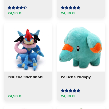
24,90
€
24,90
€
Note
4.55
Note
5
sur
sur 5
5
Peluche
Peluche
Sachanobi
Phanpy
Peluche Sachanobi
Peluche Phanpy
24,90
€
24,90
€
Note
5
sur
5
Peluche
Peluche