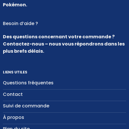
Pokémon.
Besoin d’aide ?
Des questions concernant votre commande ?
Contactez-nous – nous vous répondrons dans les
plus brefs délais.
LIENS UTILES
Questions fréquentes
Contact
Suivi de commande
À propos
Plan du site