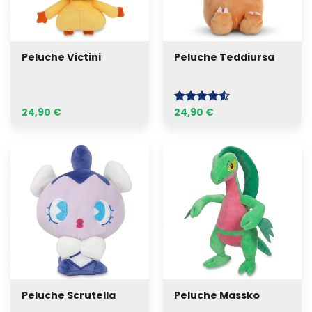
Peluche Victini
Peluche Teddiursa
24,90
€
24,90
€
Note
4.5
sur 5
Peluche
Peluche
Scrutella
Massko
Peluche Scrutella
Peluche Massko