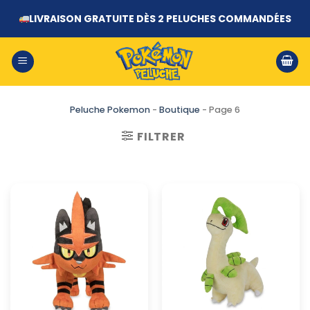
Passer
LIVRAISON GRATUITE DÈS 2 PELUCHES COMMANDÉES
au
contenu
Peluche Pokemon
-
Boutique
-
Page 6
FILTRER
Peluche
Peluche
Matoufeu
Macronium