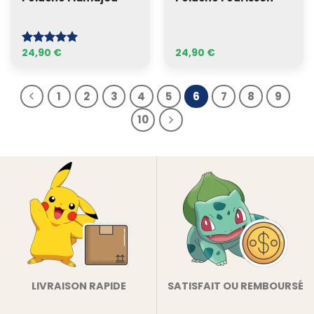
24,90
€
24,90
€
Note
5
sur
5
1
2
3
4
5
6
7
8
9
10
LIVRAISON RAPIDE
SATISFAIT OU REMBOURSÉ